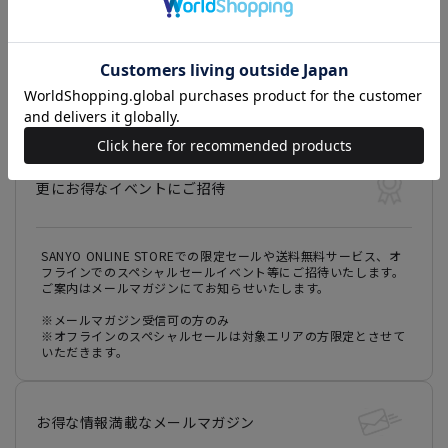
オンラインストアで気になった商品を、お近くの店舗でお取り置
き、ご都合の良い日時にご試着いただける会員限定のサービスで
す。実際に商品をご覧いただき、色や素材、フィット感をご確認
いただけるのはもちろん、店舗スタッフによるおすすめのコーデ
ィネートのご提案、お直しなど、お店でしか味わえない特別な時
間をお楽しみください。
ご試着後は、店舗で商品をご購入いただくことが可能です。
更にお得なイベントにご招待
SANYO ONLINE STOREでの限定セールや送料無料サービス、オ
フラインでのスペシャルセールイベント等にご招待いたします。
ご案内はメールマガジンにてお知らせいたします。
※メールマガジン受信可の方のみ
※オフラインのスペシャルセールは対象エリアの方限定とさせて
いただきます。
お得な情報満載なメールマガジン